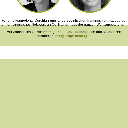
Für eine kompetente Durchführung länderspezifischer Trainings kann s.cope auf
ein umfangreiches Netzwerk an Co-Trainern aus der ganzen Welt zurückgreifen.
Auf Wunsch lassen wir Ihnen gerne unsere Trainerprofile und Referenzen
zukommen.
info@scope-training.de