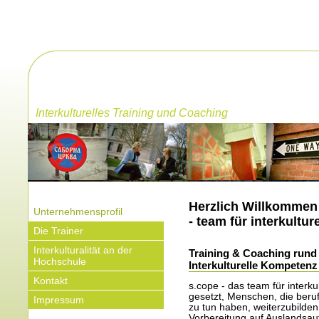
Interkulturelles Training und Coaching
Herzlich Willkommen 
Unternehmensprofil
- team für interkultu
Die Trainer
Interkulturalität an der
Training & Coaching run
Hochschule
Interkulturelle Kompetenz
Kontakt
s.cope - das team für interku
gesetzt, Menschen, die beruf
Impressum
zu tun haben, weiterzubilde
Vorbereitung auf Auslandsau